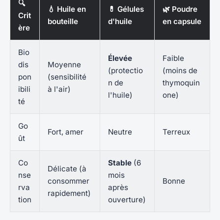
🔍
💧 Huile en
💊 Gélules
🌿 Poudre
Crit
bouteille
d'huile
en capsule
ère
Bio
Élevée
Faible
dis
Moyenne
(protectio
(moins de
pon
(sensibilité
n de
thymoquin
ibili
à l'air)
l'huile)
one)
té
Go
Fort, amer
Neutre
Terreux
ût
Co
Stable
(6
Délicate (à
nse
mois
consommer
Bonne
rva
après
rapidement)
tion
ouverture)