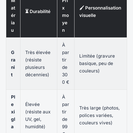
M
Pri
at
x
🖌️ Personnalisation
⏳ Durabilité
ér
mo
visuelle
ia
ye
u
n
À
G
Très élevée
par
Limitée (gravure
ra
(résiste
tir
basique, peu de
ni
plusieurs
de
couleurs)
t
décennies)
30
0 €
Pl
À
e
Élevée
par
Très large (photos,
xi
(résiste aux
tir
polices variées,
gl
UV, gel,
de
couleurs vives)
a
humidité)
99