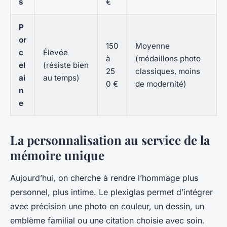
s
€
P
or
150
Moyenne
c
Élevée
à
(médaillons photo
el
(résiste bien
25
classiques, moins
ai
au temps)
0 €
de modernité)
n
e
La personnalisation au service de la
mémoire unique
Aujourd’hui, on cherche à rendre l’hommage plus
personnel, plus intime. Le plexiglas permet d’intégrer
avec précision une photo en couleur, un dessin, un
emblème familial ou une citation choisie avec soin.