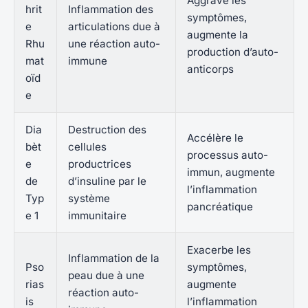
Aggrave les
hrit
Inflammation des
symptômes,
e
articulations due à
augmente la
Rhu
une réaction auto-
production d’auto-
mat
immune
anticorps
oïd
e
Dia
Destruction des
Accélère le
bèt
cellules
processus auto-
e
productrices
immun, augmente
de
d’insuline par le
l’inflammation
Typ
système
pancréatique
e 1
immunitaire
Exacerbe les
Inflammation de la
Pso
symptômes,
peau due à une
rias
augmente
réaction auto-
is
l’inflammation