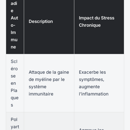
adi
e
Aut
Impact du Stress
Description
o-
Chronique
Im
mu
ne
Scl
éro
Attaque de la gaine
Exacerbe les
se
de myéline par le
symptômes,
en
système
augmente
Pla
immunitaire
l’inflammation
que
s
Pol
yart