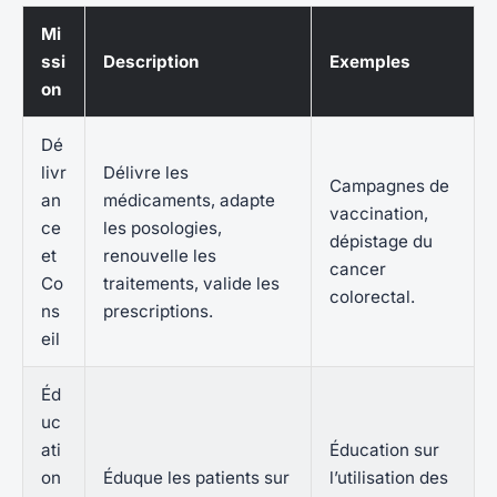
Mi
ssi
Description
Exemples
on
Dé
livr
Délivre les
Campagnes de
an
médicaments, adapte
vaccination,
ce
les posologies,
dépistage du
et
renouvelle les
cancer
Co
traitements, valide les
colorectal.
ns
prescriptions.
eil
Éd
uc
ati
Éducation sur
on
Éduque les patients sur
l’utilisation des