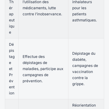
Th
l’utilisation des
inhalateurs
ér
médicaments, lutte
pour les
ap
contre l’inobservance.
patients
eut
asthmatiques.
iqu
e
Dé
pis
Dépistage du
tag
Effectue des
diabète,
e
dépistages de
campagnes de
et
maladies, participe aux
vaccination
Pr
campagnes de
contre la
év
prévention.
grippe.
ent
ion
Réorientation