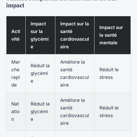
impact
Impact
Impact sur la
Impact sur
Acti
sur la
santé
la santé
vité
glycémi
cardiovascul
mentale
e
aire
Mar
Améliore la
Réduit la
che
santé
Réduit le
glycémi
rapi
cardiovascul
stress
e
de
aire
Améliore la
Nat
Réduit la
santé
Réduit le
atio
glycémi
cardiovascul
stress
n
e
aire