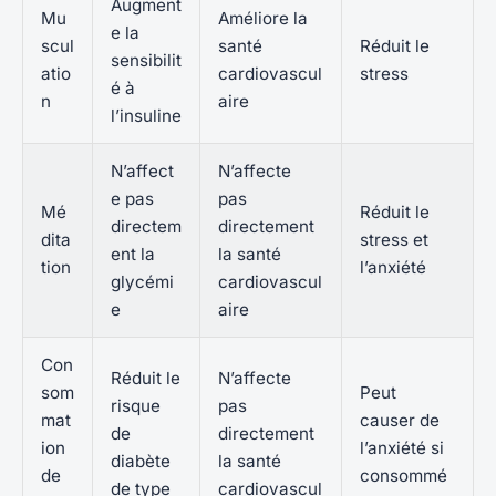
Augment
Mu
Améliore la
e la
scul
santé
Réduit le
sensibilit
atio
cardiovascul
stress
é à
n
aire
l’insuline
N’affect
N’affecte
e pas
pas
Mé
Réduit le
directem
directement
dita
stress et
ent la
la santé
tion
l’anxiété
glycémi
cardiovascul
e
aire
Con
Réduit le
N’affecte
som
Peut
risque
pas
mat
causer de
de
directement
ion
l’anxiété si
diabète
la santé
de
consommé
de type
cardiovascul